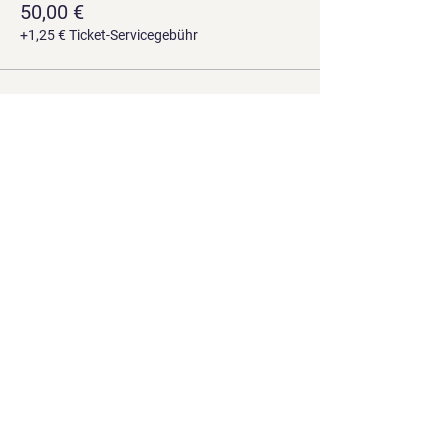
50,00 €
+1,25 € Ticket-Servicegebühr
Verkauf beendet
Tickettyp
Signiertes A4 Filmplakat
Mehr Infos
Preis
100,00 €
+2,50 € Ticket-Servicegebühr
Diese Veranstaltung teilen