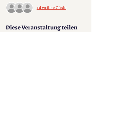
+4 weitere Gäste
Diese Veranstaltung teilen
Legends of
Cinema
Ein Film, ein Event, einmalig!
© 2024 Lowe Media