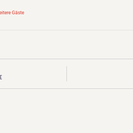
itere Gäste
€